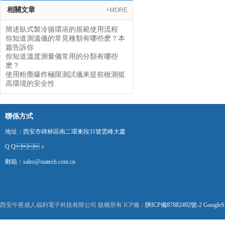
相關文章
+MORE
簡述臥式製冷循環浴的規範使用流程
你知道測溫儀的常見種類有哪些麽？本
篇告訴你
你知道溫度測量儀常用的分類有哪些
麽？
使用粉塵爆炸極限測試儀來提前檢測挺
高環境的安全性
聯係方式
地址：西安市碑林區南二環東段31號雲峰大廈
Q Q：
郵箱：sales@xiatech.com.cn
西安午夜成人福利電子科技有限公司 版權所有 ICP備：
陝ICP備87882492號-2
GoogleS