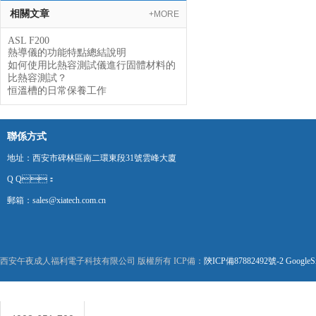
相關文章
+MORE
ASL F200
熱導儀的功能特點總結說明
如何使用比熱容測試儀進行固體材料的
比熱容測試？
恒溫槽的日常保養工作
聯係方式
地址：西安市碑林區南二環東段31號雲峰大廈
Q Q：
郵箱：sales@xiatech.com.cn
西安午夜成人福利電子科技有限公司 版權所有 ICP備：
陝ICP備87882492號-2
GoogleS
聯係人