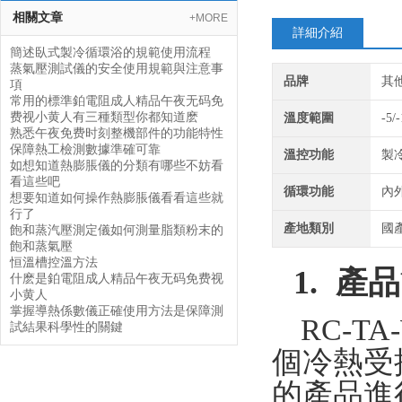
相關文章
+MORE
詳細介紹
簡述臥式製冷循環浴的規範使用流程
蒸氣壓測試儀的安全使用規範與注意事
品牌
其
項
常用的標準鉑電阻成人精品午夜无码免
费视小黄人有三種類型你都知道麽
溫度範圍
-5/
熟悉午夜免费时刻整機部件的功能特性
保障熱工檢測數據準確可靠
溫控功能
製
如想知道熱膨脹儀的分類有哪些不妨看
看這些吧
循環功能
內
想要知道如何操作熱膨脹儀看看這些就
行了
產地類別
國
飽和蒸汽壓測定儀如何測量脂類粉末的
飽和蒸氣壓
恒溫槽控溫方法
1.
產品
什麽是鉑電阻成人精品午夜无码免费视
小黄人
掌握導熱係數儀正確使用方法是保障測
RC-TA
試結果科學性的關鍵
個冷熱受
的產品進