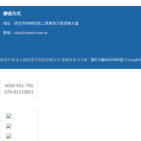
聯係方式
地址：西安市碑林區南二環東段31號雲峰大廈
郵箱：sales@xiatech.com.cn
西安午夜成人福利電子科技有限公司 版權所有 ICP備：
陝ICP備08105069號-2
GoogleS
聯係人
4008-651-700
029-82233801
在線客服