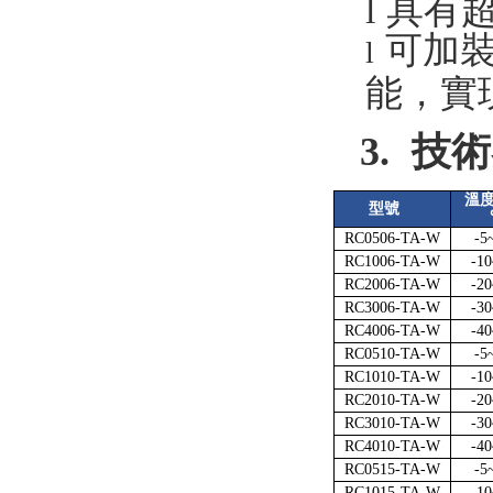
l
具有
可加
l
能，實
3.
技術
溫
型號
RC0506-TA-W
-5
RC1006-TA-W
-1
RC2006-TA-W
-2
RC3006-TA-W
-3
RC4006-TA-W
-4
RC0510-TA-W
-5
RC1010-TA-W
-1
RC2010-TA-W
-2
RC3010-TA-W
-3
RC4010-TA-W
-4
RC0515-TA-W
-5
RC1015-TA-W
-1