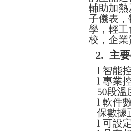
輔助加熱
子儀表，
學，輕工
校，企業
2.
主要
l
智能
l
專業
50
段溫
l
軟件
保數據
l
可設