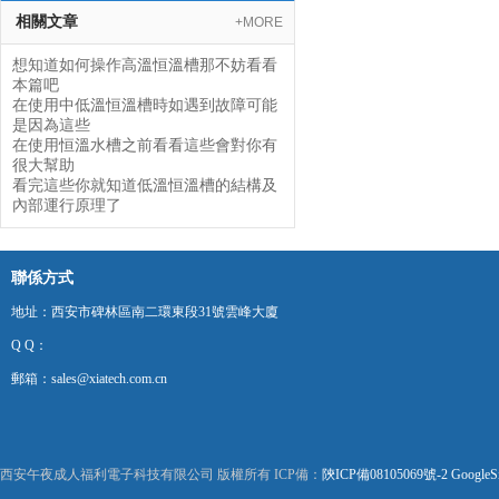
相關文章
+MORE
想知道如何操作高溫恒溫槽那不妨看看
本篇吧
在使用中低溫恒溫槽時如遇到故障可能
是因為這些
在使用恒溫水槽之前看看這些會對你有
很大幫助
看完這些你就知道低溫恒溫槽的結構及
內部運行原理了
聯係方式
地址：西安市碑林區南二環東段31號雲峰大廈
Q Q：
郵箱：sales@xiatech.com.cn
西安午夜成人福利電子科技有限公司 版權所有 ICP備：
陝ICP備08105069號-2
GoogleS