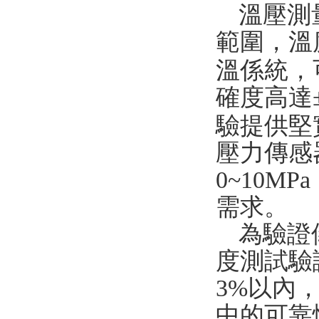
溫壓測
範圍，溫
溫係統，
確度高達
驗提供堅
壓力傳感
0~10MPa
需求。
為驗證
度測試驗
3%
以內
中的可靠