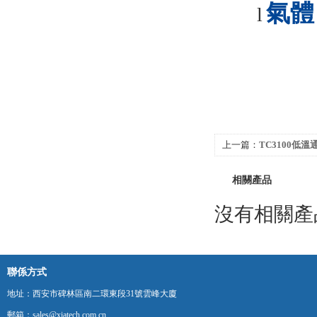
氣體
l
上一篇：
TC3100低
相關產品
沒有相關產品
聯係方式
地址：西安市碑林區南二環東段31號雲峰大廈
郵箱：sales@xiatech.com.cn