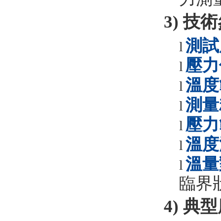
3) 技
測試
l
壓力
l
溫度
l
測量
l
壓力
l
溫度
l
溫量
l
臨界
4)
典型