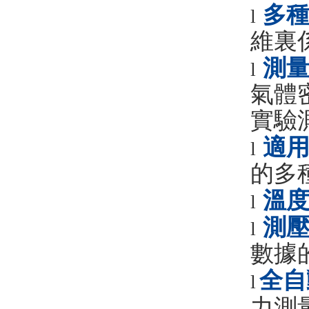
多
l
維裏
測
l
氣體
實驗
適
l
的多
溫
l
測
l
數據
全自
l
力測