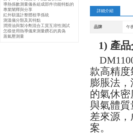
導熱係數測量儀各組成部件功能特點的
專業闡釋與分享
詳細介紹
紅外額溫計整體校準係統
測溫儀分類及其特點
潤滑油與製冷劑混合工質互溶性測試
品牌
午
怎樣使用熱導儀來測量鑽石的真偽
蒸氣壓測量
1)
產品
DM110
款高精度
膨脹法，
的氣休密
與氣體質
差來源，
案。