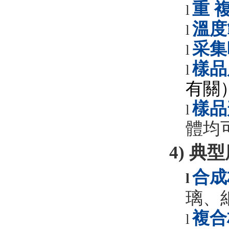
重
l
溫度
l
采集
l
樣品
l
有關
樣品
l
體均
4)
典型
合成
l
璃、
複合
l