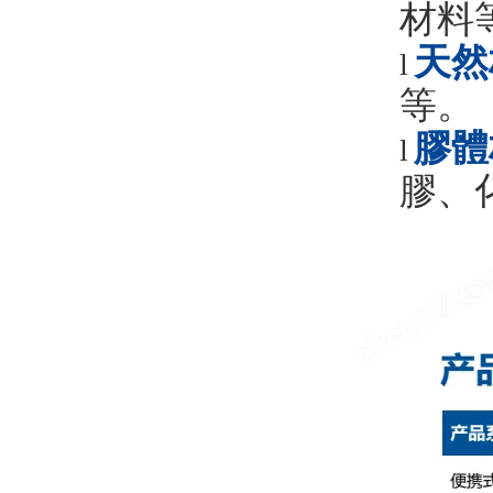
材料
天然
l
等。
膠體
l
膠、