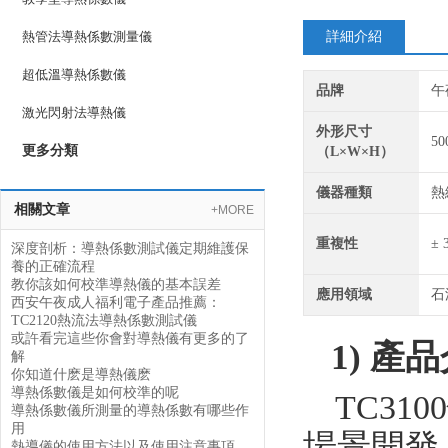
熱管法導熱係數測量儀
詳細介紹
超低溫導熱係數儀
品牌
午
激光閃射法導熱儀
外形尺寸
50
更多分類
（L×W×H）
儀器種類
熱
相關文章
+MORE
重複性
± 
深度剖析：導熱係數測試儀定期維護保
養的正確流程
教你該如何校準導熱儀的基本誤差
應用領域
石
西安午夜成人福利電子產品推薦：
TC2120熱流法導熱係數測試儀
或許看完這些你會對導熱儀有更多的了
1)
產品
解
你知道什麽是導熱儀麽
導熱係數儀是如何校準的呢
TC3100
導熱係數儀所測量的導熱係數有哪些作
用
場景開發
熱導儀的使用方法以及使用注意事項