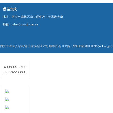
聯係方式
地址：西安市碑林區南二環東段31號雲峰大廈
郵箱：sales@xiatech.com.cn
西安午夜成人福利電子科技有限公司 版權所有 ICP備：
陝ICP備08105069號-2
GoogleS
聯係人
4008-651-700
029-82233801
在線客服