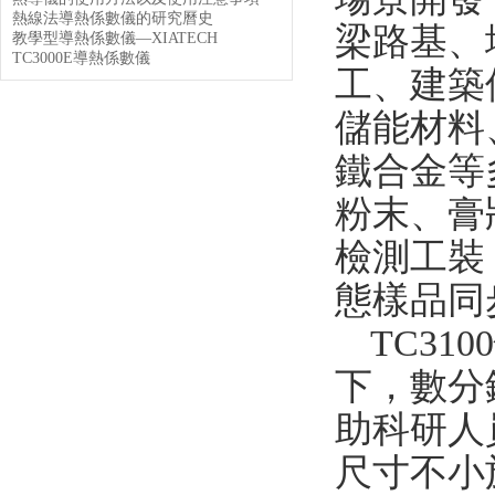
熱線法導熱係數儀的研究曆史
梁路基、
教學型導熱係數儀—XIATECH
TC3000E導熱係數儀
工、建築
儲能材料
鐵合金等
粉末、膏
檢測工裝
態樣品同
TC3100
下，數分
助科研人
尺寸不小