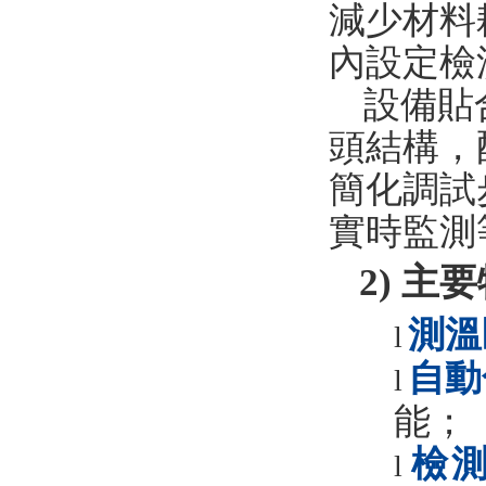
減少材料耗
內設定檢
設備貼
頭結構，
簡化調試
實時
監測
2)
主要
測溫
l
自動
l
能
；
檢
l