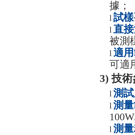
據
；
試樣
l
直接
l
被測
適用
l
可適
3)
技術
測試
l
測量
l
100W
測量
l