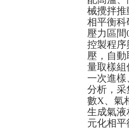
械攪拌推
相平衡
科
壓力區間0
控製程序
壓，自動
量取樣組
一次進樣
分析，采
數X、氣
生成氣液
元化相平