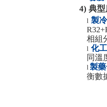
4)
典型
製
l
R32+
相組
化
l
同溫
製藥
l
衡數