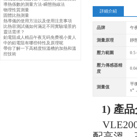
導熱係數的測量方法-瞬態熱線法
物理性質測量
詳細介紹
固體比熱測量
熱導儀的使用方法以及使用注意事項
比熱容測試儀如何滿足不同實驗場景的
品牌
午
靈活需求？​
鉑電阻成人精品午夜无码免费视小黄人
測量原理
靜
中的鉑電阻有哪些特性及原理呢
帶你了解一下高精度恒溫槽的加熱和溫
壓力範圍
0.
控技術
壓力傳感器精
0.0
度
平
測量值
x
1)
產品
VLE20
配高溫、