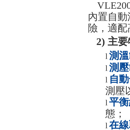
VLE20
內置自動
險，適配
2)
主要
測溫
l
測壓
l
自動
l
測壓
平衡
l
態；
在線
l