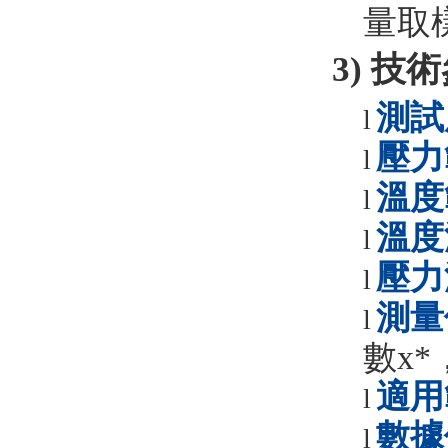
量取
3) 技
測試
l
壓力
l
溫度
l
溫度
l
壓力
l
測量
l
數
x*
適用
l
數據
l