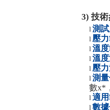
3) 技
測試
l
壓力
l
溫度
l
溫度
l
壓力
l
測量
l
數
x*
適用
l
數據
l