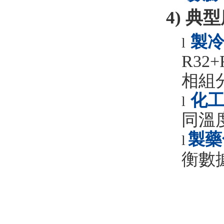
4)
典型
製
l
R32+
相組
化
l
同溫
製藥
l
衡數