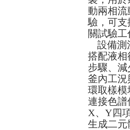
動兩相流
驗，可
支
關試驗工
設備測溫
搭配液相
步驟、減
釜內工況
環取樣模
連接色譜
X、Y四
生成二元