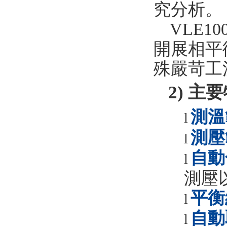
究分析。
VLE10
開展相平
殊嚴苛工
2)
主要
測溫
l
測壓
l
自動
l
測壓
平衡
l
自動
l