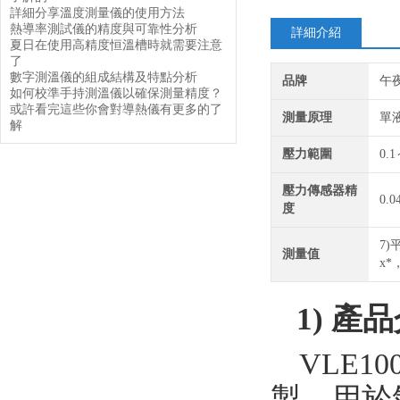
詳細分享溫度測量儀的使用方法
熱導率測試儀的精度與可靠性分析
詳細介紹
夏日在使用高精度恒溫槽時就需要注意
了
數字測溫儀的組成結構及特點分析
品牌
午
如何校準手持測溫儀以確保測量精度？
或許看完這些你會對導熱儀有更多的了
測量原理
單
解
壓力範圍
0.
壓力傳感器精
0.0
度
7
測量值
x
1)
產品
VLE10
製，用於