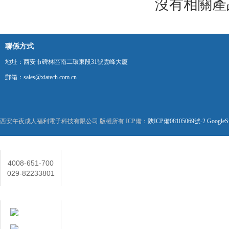
沒有相關產品
聯係方式
地址：西安市碑林區南二環東段31號雲峰大廈
郵箱：sales@xiatech.com.cn
西安午夜成人福利電子科技有限公司 版權所有 ICP備：
陝ICP備08105069號-2
GoogleS
聯係人
4008-651-700
029-82233801
在線客服