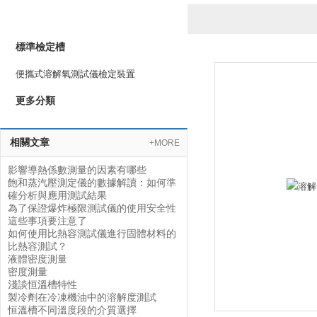
產品列表
PRODUCTS LIST
標準檢定槽
便攜式溶解氧測試儀檢定裝置
更多分類
相關文章
+MORE
影響導熱係數測量的因素有哪些
飽和蒸汽壓測定儀的數據解讀：如何準
確分析與應用測試結果
為了保證爆炸極限測試儀的使用安全性
這些事項要注意了
如何使用比熱容測試儀進行固體材料的
比熱容測試？
液體密度測量
密度測量
淺談恒溫槽特性
製冷劑在冷凍機油中的溶解度測試
恒溫槽不同溫度段的介質選擇