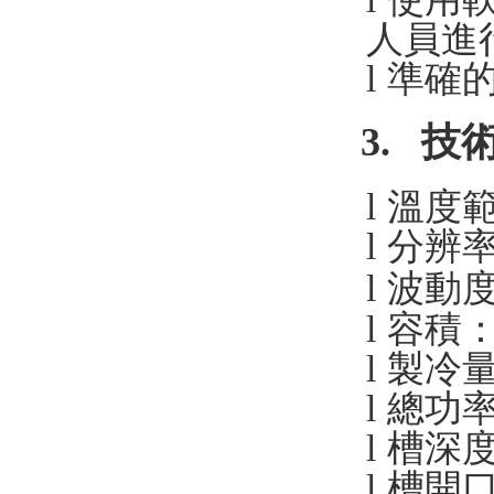
人員進
l
準確
3.
技
l
溫度
l
分辨
l
波動
l
容積
l
製冷量
l
總功
l
槽深
l
槽開