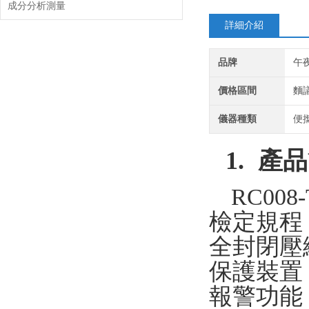
成分分析測量
詳細介紹
品牌
午
價格區間
麵
儀器種類
便
1.
產品
RC008
檢定規程
全封閉壓
保護裝置
報警功能