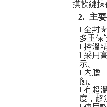
摸軟鍵操
2.
主要
l
全封
多重保
l
控溫
l
采用
示。
l
內膽
蝕。
l
有超
度，超
l
使用